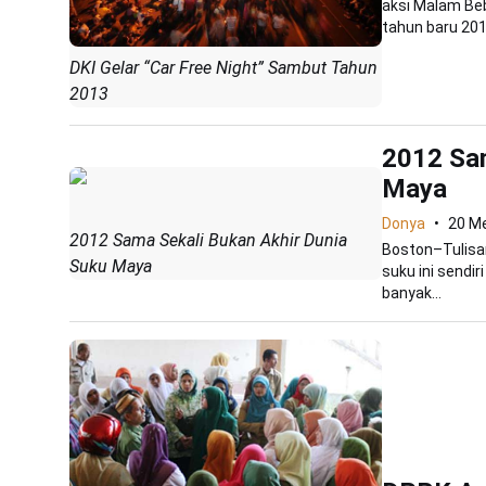
aksi Malam Be
tahun baru 2013
DKI Gelar “Car Free Night” Sambut Tahun
2013
2012 Sam
Maya
Donya
20 Me
2012 Sama Sekali Bukan Akhir Dunia
Boston–Tulisa
Suku Maya
suku ini sendir
banyak...