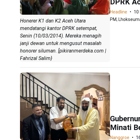
DPRK Ace
Headline
10
PM, Lhokseuma
Honerer K1 dan K2 Aceh Utara
mendatangi kantor DPRK setempat,
Senin (10/03/2014). Mereka menagih
janji dewan untuk mengusut masalah
honorer siluman. [pikiranmerdeka.com |
Fahrizal Salim}
Gubernu
Minati B
Nanggroe
1