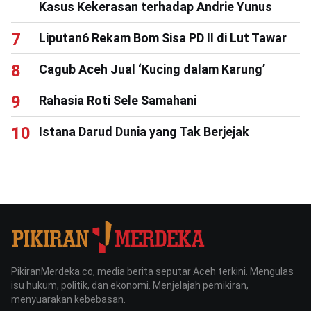
Kasus Kekerasan terhadap Andrie Yunus
Liputan6 Rekam Bom Sisa PD II di Lut Tawar
Cagub Aceh Jual ‘Kucing dalam Karung’
Rahasia Roti Sele Samahani
Istana Darud Dunia yang Tak Berjejak
PikiranMerdeka.co, media berita seputar Aceh terkini. Mengulas
isu hukum, politik, dan ekonomi. Menjelajah pemikiran,
menyuarakan kebebasan.