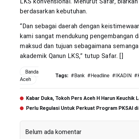
LKS konvensional. Menurut Safar, biarka
berdasarkan kebutuhan.
“Dan sebagai daerah dengan keistimewaan
kami sangat mendukung pengembangan dan
maksud dan tujuan sebagaimana semangat
akademik Qanun LKS,” tutup Safar. []
Banda
Tags:
#
Bank
#
Headline
#
IKADIN
#
Aceh
Kabar Duka, Tokoh Pers Aceh H Harun Keuchik 
Perlu Regulasi Untuk Perkuat Program PKSAI di
Belum ada komentar