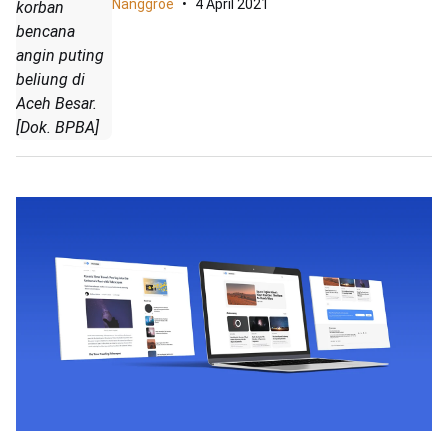
Nanggroe
4 April 2021
korban
bencana
angin puting
beliung di
Aceh Besar.
[Dok. BPBA]