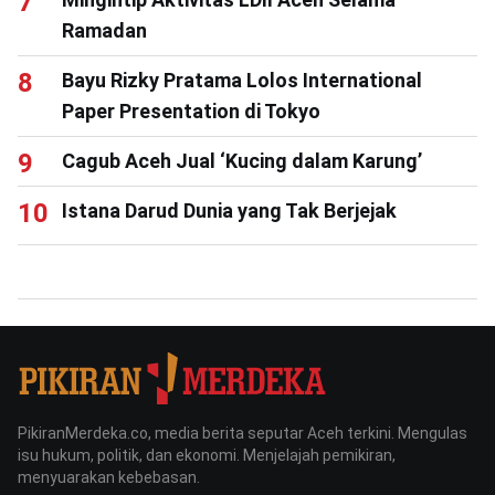
Ramadan
Bayu Rizky Pratama Lolos International
Paper Presentation di Tokyo
Cagub Aceh Jual ‘Kucing dalam Karung’
Istana Darud Dunia yang Tak Berjejak
PikiranMerdeka.co, media berita seputar Aceh terkini. Mengulas
isu hukum, politik, dan ekonomi. Menjelajah pemikiran,
menyuarakan kebebasan.