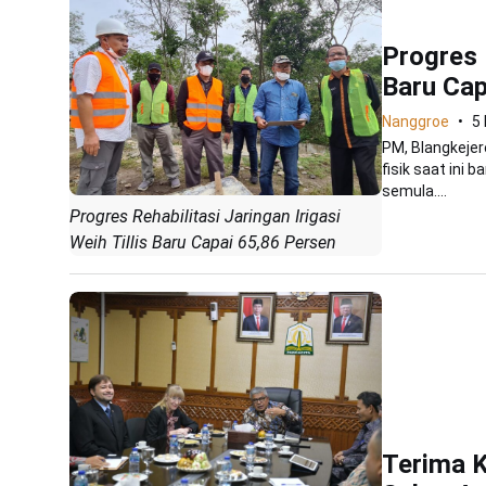
Progres R
Baru Cap
Nanggroe
5
PM, Blangkejere
fisik saat ini 
semula....
Progres Rehabilitasi Jaringan Irigasi
Weih Tillis Baru Capai 65,86 Persen
Terima K