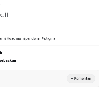
.
. []
er
#
Headline
#
pandemi
#
stigma
ir
ibebaskan
+ Komentari