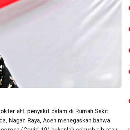
dokter ahli penyakit dalam di Rumah Sakit
da, Nagan Raya, Aceh menegaskan bahwa
 corona (Covid-19) bukanlah sebuah aib atau