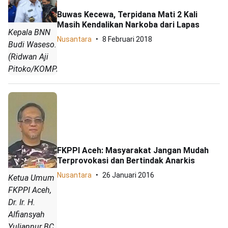
Buwas Kecewa, Terpidana Mati 2 Kali
Masih Kendalikan Narkoba dari Lapas
Kepala BNN
Nusantara
8 Februari 2018
Budi Waseso.
(Ridwan Aji
Pitoko/KOMPAS.com)
FKPPI Aceh: Masyarakat Jangan Mudah
Terprovokasi dan Bertindak Anarkis
Nusantara
26 Januari 2016
Ketua Umum
FKPPI Aceh,
Dr. Ir. H.
Alfiansyah
Yuliannur BC