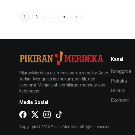
1
2
…
5
»
Kanal
Nanggroe
PikiranMerdeka.co, media berita seputar Aceh
terkini. Mengulas isu hukum, politik, dan
Politika
ekonomi. Menjelajah pemikiran, menyuarakan
Hukum
kebebasan.
Ekonomi
Media Sosial
Copyright © 2026 Pikiran Merdeka. All rights reserved.