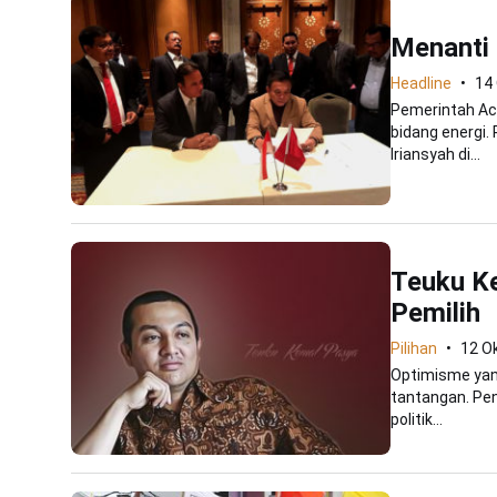
Menanti 
Headline
14
Pemerintah Ac
bidang energi
Iriansyah di...
Teuku Ke
Pemilih
Pilihan
12 O
Optimisme yang
tantangan. Pen
politik...