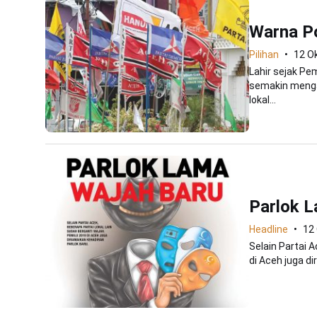
Warna Po
Pilihan
12 O
Lahir sejak Pem
semakin menga
lokal...
Parlok 
Headline
12
Selain Partai A
di Aceh juga d