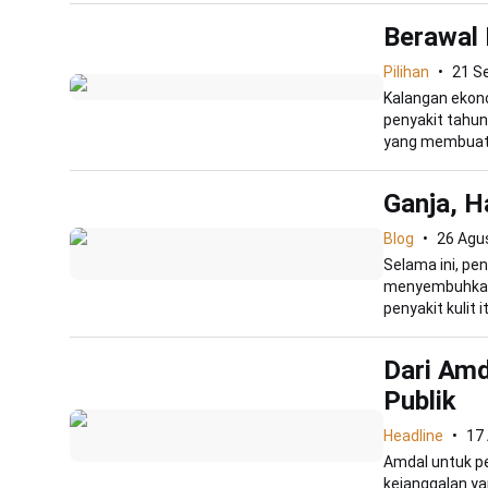
Berawal 
Pilihan
21 S
Kalangan ekon
penyakit tahu
yang membuat 
Ganja, H
Blog
26 Agu
Selama ini, pe
menyembuhkan.
penyakit kulit itu
Dari Amd
Publik
Headline
17
Amdal untuk pen
kejanggalan y