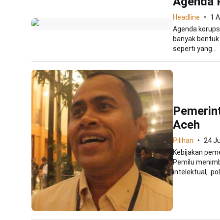
Agenda P
Headline
1 
Agenda korups
banyak bentuk d
seperti yang...
Pemerint
Aceh
Pilihan
24 Ju
Kebijakan pem
Pemilu menimb
intelektual, poli