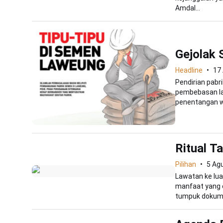
Amdal...
Gejolak
Headline
17
Pendirian pabri
pembebasan la
penentangan wa
Ritual T
Pilihan
5 Ag
Lawatan ke lua
manfaat yang d
tumpuk dokume