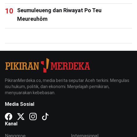
Seumuleueng dan Riwayat Po Teu
Meureuhôm
PikiranMerdeka.co, media berita seputar Aceh terkini. Mengulas
isu hukum, politik, dan ekonomi. Menjelajah pemikiran,
menyuarakan kebebasan.
Media Sosial
Kanal
Nanggroe
Internasional