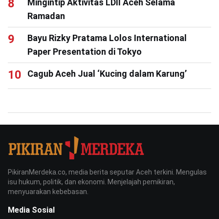
Mingintip Aktivitas LDII Aceh Selama
Ramadan
Bayu Rizky Pratama Lolos International
Paper Presentation di Tokyo
Cagub Aceh Jual ‘Kucing dalam Karung’
PikiranMerdeka.co, media berita seputar Aceh terkini. Mengulas
isu hukum, politik, dan ekonomi. Menjelajah pemikiran,
menyuarakan kebebasan.
Media Sosial