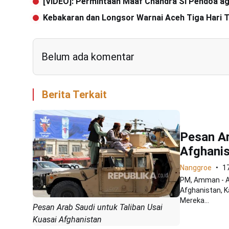
[VIDEO]: Permintaan Maaf Chandra Si Pendoa ag
Kebakaran dan Longsor Warnai Aceh Tiga Hari T
Belum ada komentar
Berita Terkait
Pesan Ar
Afghani
Nanggroe
1
PM, Amman - A
Afghanistan, Ka
Mereka...
Pesan Arab Saudi untuk Taliban Usai
Kuasai Afghanistan