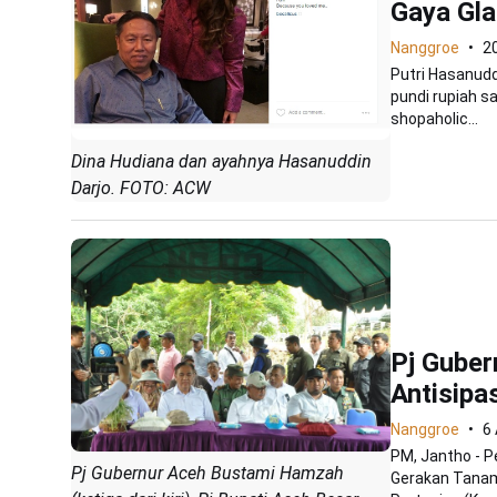
Gaya Gla
Nanggroe
20
Putri Hasanudd
pundi rupiah s
shopaholic...
Dina Hudiana dan ayahnya Hasanuddin
Darjo. FOTO: ACW
Pj Guber
Antisipa
Nanggroe
6 
PM, Jantho - 
Pj Gubernur Aceh Bustami Hamzah
Gerakan Tanam 