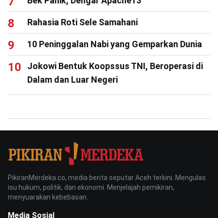
Bek Panik, Dengar Apache13
Rahasia Roti Sele Samahani
10 Peninggalan Nabi yang Gemparkan Dunia
Jokowi Bentuk Koopssus TNI, Beroperasi di
Dalam dan Luar Negeri
PikiranMerdeka.co, media berita seputar Aceh terkini. Mengulas
isu hukum, politik, dan ekonomi. Menjelajah pemikiran,
menyuarakan kebebasan.
Media Sosial