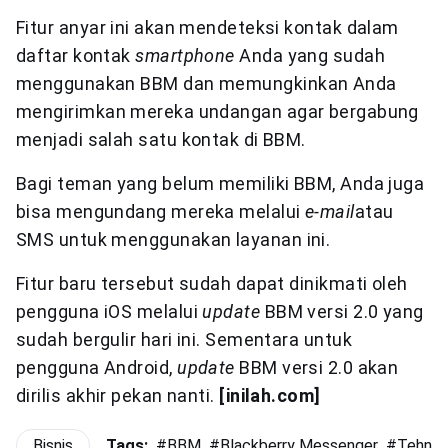
Fitur anyar ini akan mendeteksi kontak dalam
daftar kontak
smartphone
Anda yang sudah
menggunakan BBM dan memungkinkan Anda
mengirimkan mereka undangan agar bergabung
menjadi salah satu kontak di BBM.
Bagi teman yang belum memiliki BBM, Anda juga
bisa mengundang mereka melalui
e-mail
atau
SMS untuk menggunakan layanan ini.
Fitur baru tersebut sudah dapat dinikmati oleh
pengguna iOS melalui
update
BBM versi 2.0 yang
sudah bergulir hari ini. Sementara untuk
pengguna Android,
update
BBM versi 2.0 akan
dirilis akhir pekan nanti.
[inilah.com]
Bisnis
Tags:
#
BBM
#
Blackberry Messenger
#
Tehnol