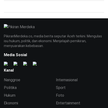
PikiranMerdeka.co, media berita seputar Aceh terkini. Mengulas
isu hukum, politik, dan ekonomi. Menjelajah pemikiran,
menyuarakan kebebasan.
Media Sosial
Kanal
Nanggroe
Internasional
Politika
Sport
Hukum
Foto
Ekonomi
Entertainment