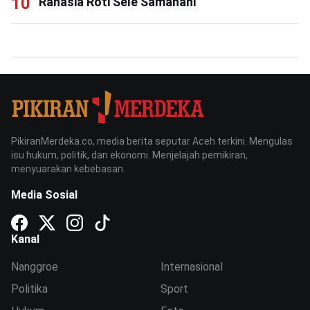
Rahasia Roti Sele Samahani
PikiranMerdeka.co, media berita seputar Aceh terkini. Mengulas
isu hukum, politik, dan ekonomi. Menjelajah pemikiran,
menyuarakan kebebasan.
Media Sosial
Kanal
Nanggroe
Internasional
Politika
Sport