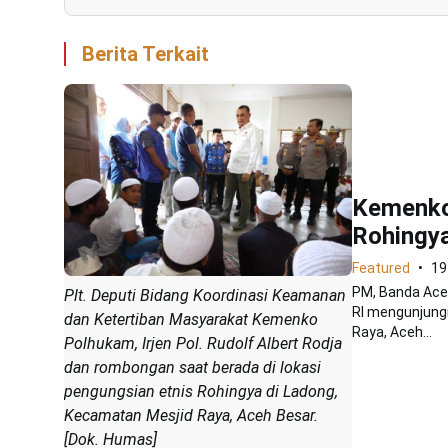
Berita Terkait
Kemenko
Rohingya
Featured
19
PM, Banda Ace
Plt. Deputi Bidang Koordinasi Keamanan
RI mengunjungi
dan Ketertiban Masyarakat Kemenko
Raya, Aceh...
Polhukam, Irjen Pol. Rudolf Albert Rodja
dan rombongan saat berada di lokasi
pengungsian etnis Rohingya di Ladong,
Kecamatan Mesjid Raya, Aceh Besar.
[Dok. Humas]