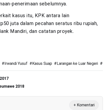
maan-penerimaan sebelumnya.
kait kasus itu, KPK antara lain
50 juta dalam pecahan seratus ribu rupiah,
ank Mandiri, dan catatan proyek.
#
Irwandi Yusuf
#
Kasus Suap
#
Larangan ke Luar Negeri
#
OTT
 2017
kseumawe 2018
+ Komentari