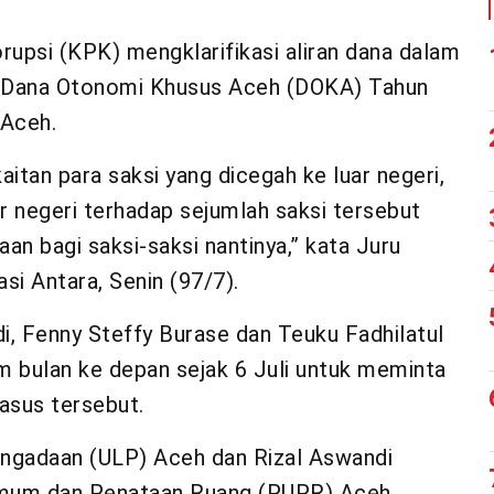
psi (KPK) mengklarifikasi aliran dana dalam
n Dana Otonomi Khusus Aceh (DOKA) Tahun
 Aceh.
itan para saksi yang dicegah ke luar negeri,
 negeri terhadap sejumlah saksi tersebut
an bagi saksi-saksi nantinya,” kata Juru
si Antara, Senin (97/7).
i, Fenny Steffy Burase dan Teuku Fadhilatul
m bulan ke depan sejak 6 Juli untuk meminta
asus tersebut.
engadaan (ULP) Aceh dan Rizal Aswandi
Umum dan Penataan Ruang (PUPR) Aceh.