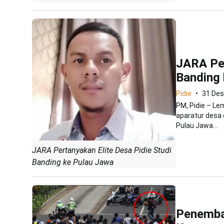
JARA Per
Banding 
Pidie
31 De
PM, Pidie – Le
aparatur desa 
Pulau Jawa...
JARA Pertanyakan Elite Desa Pidie Studi
Banding ke Pulau Jawa
Penembak