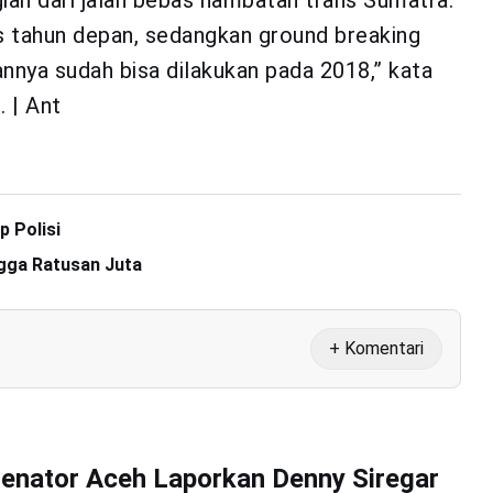
ian dari jalan bebas hambatan trans Sumatra.
 tahun depan, sedangkan ground breaking
nya sudah bisa dilakukan pada 2018,” kata
 | Ant
 Polisi
ingga Ratusan Juta
+ Komentari
enator Aceh Laporkan Denny Siregar