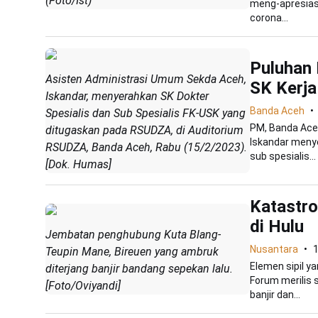
(Foto/Ist)
meng-apresiasi
corona...
Puluhan 
Asisten Administrasi Umum Sekda Aceh,
SK Kerja
Iskandar, menyerahkan SK Dokter
Banda Aceh
Spesialis dan Sub Spesialis FK-USK yang
PM, Banda Aceh
ditugaskan pada RSUDZA, di Auditorium
Iskandar menye
RSUDZA, Banda Aceh, Rabu (15/2/2023).
sub spesialis...
[Dok. Humas]
Katastro
di Hulu
Jembatan penghubung Kuta Blang-
Nusantara
1
Teupin Mane, Bireuen yang ambruk
Elemen sipil y
diterjang banjir bandang sepekan lalu.
Forum merilis 
[Foto/Oviyandi]
banjir dan...