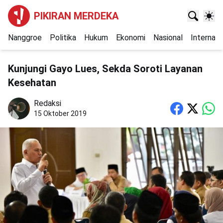
PIKIRAN MERDEKA
Nanggroe
Politika
Hukum
Ekonomi
Nasional
Internasi
Kunjungi Gayo Lues, Sekda Soroti Layanan
Kesehatan
Redaksi
15 Oktober 2019