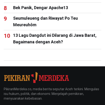
Bek Panik, Dengar Apache13
Seumuleueng dan Riwayat Po Teu
Meureuhôm
13 Lagu Dangdut ini Dilarang di Jawa Barat,
Bagaimana dengan Aceh?
PikiranMerdeka.co, media berita seputar Aceh terkini. Mengulas
isu hukum, politik, dan ekonomi. Menjelajah pemikiran,
menyuarakan kebebasan.