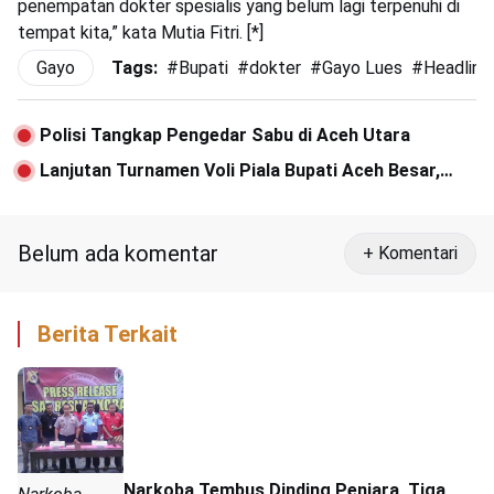
penempatan dokter spesialis yang belum lagi terpenuhi di
tempat kita,” kata Mutia Fitri. [*]
Gayo
Tags:
#
Bupati
#
dokter
#
Gayo Lues
#
Headline
Polisi Tangkap Pengedar Sabu di Aceh Utara
Lanjutan Turnamen Voli Piala Bupati Aceh Besar,
Sanggamara VC dan PBVSI Bireuen Unggul
Belum ada komentar
+ Komentari
Berita Terkait
Narkoba Tembus Dinding Penjara, Tiga