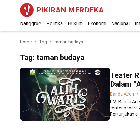
PIKIRAN MERDEKA
Nanggroe
Politika
Hukum
Ekonomi
Nasional
In
Home
Tag
taman budaya
Tag:
taman budaya
Teater R
Dalam “A
Banda Aceh
PM, Banda Ace
teater secara 
Pertunjukan di