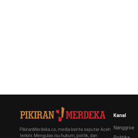
Kanal
Nanggroe
PikiranMerdeka.co, media berita seputar Aceh
terkini. Mengulas isu hukum, politik, dan
Politika