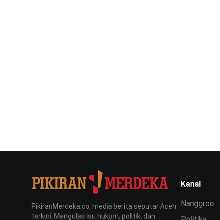
Kanal
Nanggroe
PikiranMerdeka.co, media berita seputar Aceh
terkini. Mengulas isu hukum, politik, dan
Politika