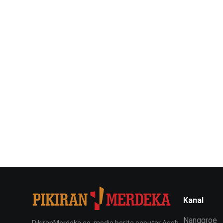
Kanal
Nanggroe
PikiranMerdeka.co, media berita seputar Aceh