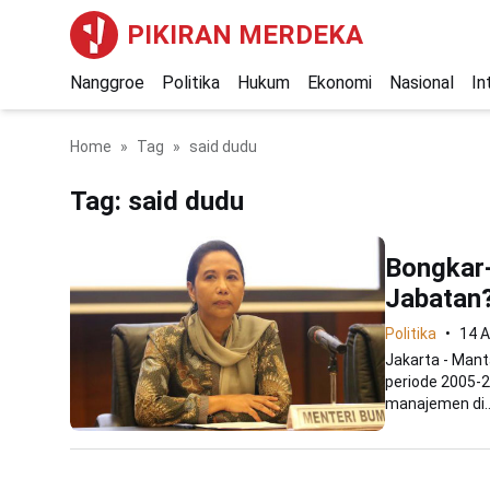
PIKIRAN MERDEKA
Nanggroe
Politika
Hukum
Ekonomi
Nasional
In
Home
Tag
said dudu
Tag:
said dudu
Bongkar
Jabatan
Politika
14 
Jakarta - Man
periode 2005-2
manajemen di..