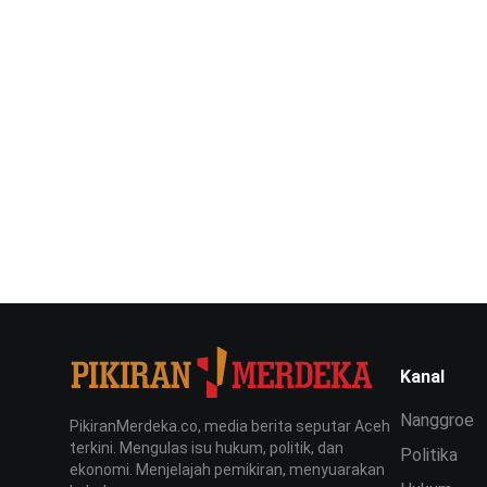
Kanal
Nanggroe
PikiranMerdeka.co, media berita seputar Aceh
terkini. Mengulas isu hukum, politik, dan
Politika
ekonomi. Menjelajah pemikiran, menyuarakan