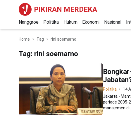
PIKIRAN MERDEKA
Nanggroe
Politika
Hukum
Ekonomi
Nasional
In
Home
Tag
rini soemarno
Tag:
rini soemarno
Bongkar
Jabatan
Politika
14 
Jakarta - Man
periode 2005-2
manajemen di..