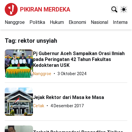
PIKIRAN MERDEKA
Nanggroe
Politika
Hukum
Ekonomi
Nasional
Internasi
Tag:
rektor unsyiah
Pj Gubernur Aceh Sampaikan Orasi Ilmiah
pada Peringatan 42 Tahun Fakultas
Kedokteran USK
Nanggroe
3 Oktober 2024
Jejak Rektor dari Masa ke Masa
Cetak
4 Desember 2017