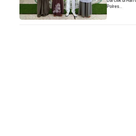
Dai cilik di H
Polres...