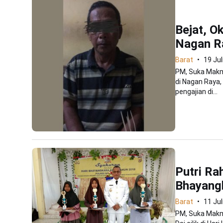
Bejat, O
Nagan R
Barat
19 Jul
PM, Suka Makm
di Nagan Raya,
pengajian di...
Putri Ra
Bhayang
Barat
11 Jul
PM, Suka Makm