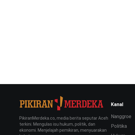
Kanal
Nanggroe
PikiranMerdeka.co, media berita seputar Aceh
terkini. Mengulas isu hukum, politik, dan
Politika
ekonomi. Menjelajah pemikiran, menyuarakan