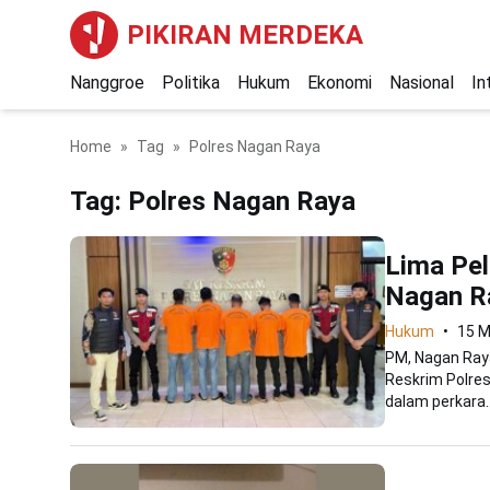
PIKIRAN MERDEKA
Nanggroe
Politika
Hukum
Ekonomi
Nasional
In
Home
Tag
Polres Nagan Raya
Tag:
Polres Nagan Raya
Lima Pel
Nagan R
Hukum
15 M
PM, Nagan Raya
Reskrim Polre
dalam perkara..