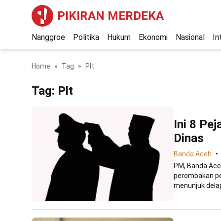
PIKIRAN MERDEKA
Nanggroe
Politika
Hukum
Ekonomi
Nasional
In
Home
Tag
Plt
Tag:
Plt
Ini 8 Pe
Dinas
Banda Aceh
PM, Banda Ace
perombakan pej
menunjuk delap