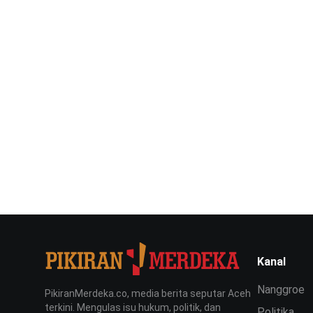
Kanal
Nanggroe
PikiranMerdeka.co, media berita seputar Aceh
terkini. Mengulas isu hukum, politik, dan
Politika