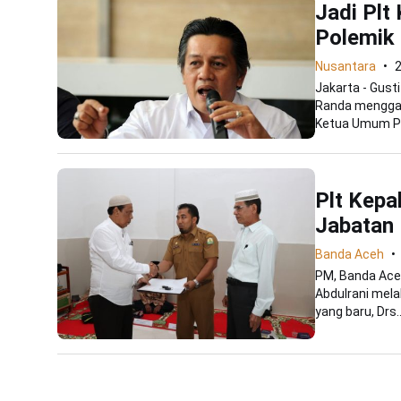
Jadi Plt
Polemik 
Nusantara
Jakarta - Gust
Randa menggan
Ketua Umum PSS
Plt Kepa
Jabatan
Banda Aceh
PM, Banda Aceh
Abdulrani mela
yang baru, Drs..