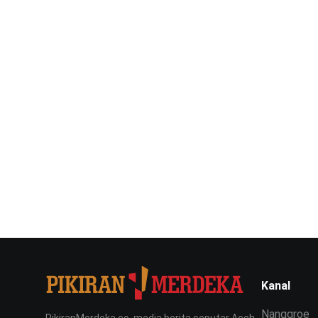
Kanal
Nanggroe
PikiranMerdeka.co, media berita seputar Aceh