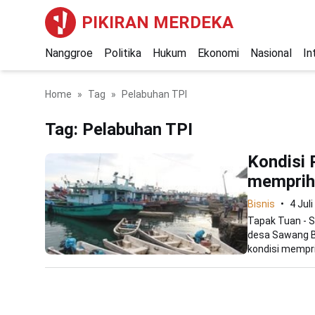
PIKIRAN MERDEKA
Nanggroe
Politika
Hukum
Ekonomi
Nasional
In
Home
Tag
Pelabuhan TPI
Tag:
Pelabuhan TPI
Kondisi 
memprih
Bisnis
4 Jul
Tapak Tuan - 
desa Sawang B
kondisi memprih