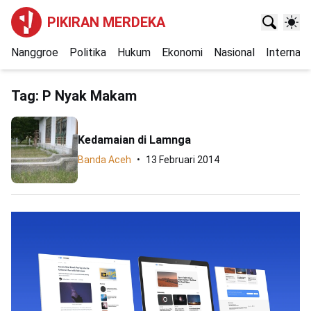
PIKIRAN MERDEKA
Nanggroe
Politika
Hukum
Ekonomi
Nasional
Internasi
Tag:
P Nyak Makam
Kedamaian di Lamnga
Banda Aceh
13 Februari 2014