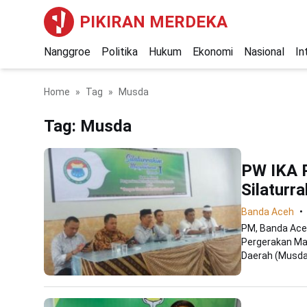
PIKIRAN MERDEKA
Nanggroe
Politika
Hukum
Ekonomi
Nasional
In
Home
Tag
Musda
Tag:
Musda
PW IKA 
Silaturr
Banda Aceh
PM, Banda Aceh
Pergerakan Ma
Daerah (Musda) 