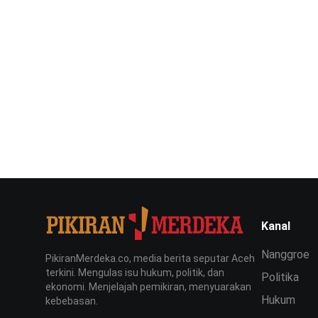
Kanal
Nanggroe
PikiranMerdeka.co, media berita seputar Aceh
terkini. Mengulas isu hukum, politik, dan
Politika
ekonomi. Menjelajah pemikiran, menyuarakan
Hukum
kebebasan.