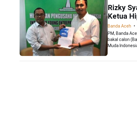
Rizky Sy
Ketua H
Banda Aceh
PM, Banda Aceh
bakal calon (
Muda Indonesia