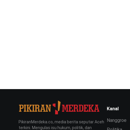
Kanal
Nanggroe
PikiranMerdeka.co, media berita seputar Aceh
terkini. Mengulas isu hukum, politik, dan
Politika