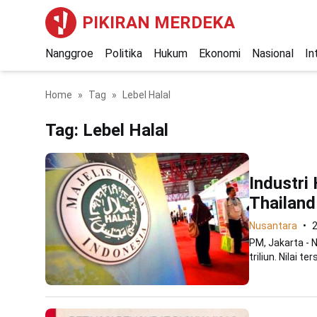
PIKIRAN MERDEKA
Nanggroe
Politika
Hukum
Ekonomi
Nasional
In
Home
Tag
Lebel Halal
Tag:
Lebel Halal
Industri
Thailand
Nusantara
2
PM, Jakarta - N
triliun. Nilai 