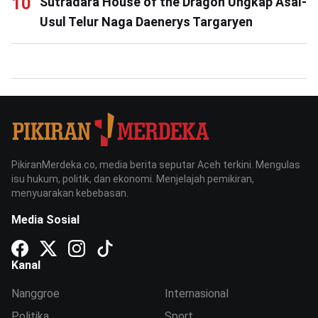
Sutradara House of the Dragon Ungkap Asal-
Usul Telur Naga Daenerys Targaryen
PikiranMerdeka.co, media berita seputar Aceh terkini. Mengulas
isu hukum, politik, dan ekonomi. Menjelajah pemikiran,
menyuarakan kebebasan.
Media Sosial
Kanal
Nanggroe
Internasional
Politika
Sport