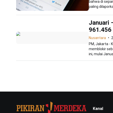
bahwa di sepan
paling dilaporka
Januari 
961.456 
Nusantara
PM, Jakarta - 
memblokir seb
ini, mulai Januar
Kanal