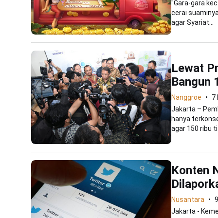
"Gara-gara kec
cerai suaminy
agar Syariat...
Lewat P
Bangun 
Nanggroe
7
Jakarta – Pemb
hanya terkonse
agar 150 ribu tit
Konten N
Dilapork
Nusantara
9
Jakarta - Kem