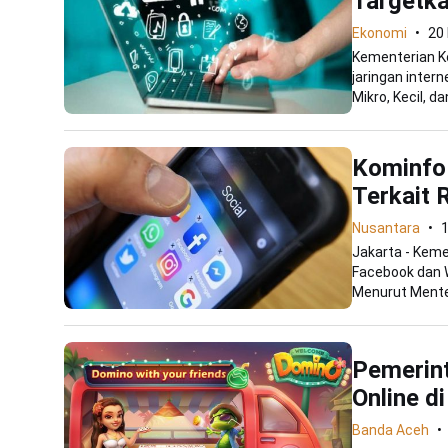
Targetka
Ekonomi
20 
Kementerian K
jaringan inter
Mikro, Kecil, dan
Kominfo
Terkait 
Nusantara
1
Jakarta - Keme
Facebook dan Wh
Menurut Menter
Pemerint
Online d
Banda Aceh