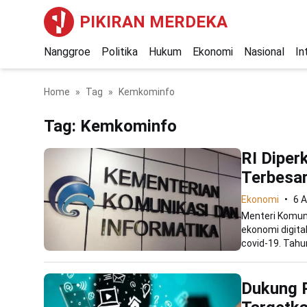
PIKIRAN MERDEKA
Nanggroe
Politika
Hukum
Ekonomi
Nasional
In
Home
Tag
Kemkominfo
Tag:
Kemkominfo
RI Diper
Terbesar
Ekonomi
6 A
Menteri Komun
ekonomi digita
covid-19. Tahun
Dukung 