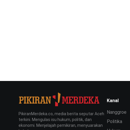
Kanal
Nanggroe
PikiranMerdeka.co, media berita seputar Aceh
terkini. Mengulas isu hukum, politik, dan
Politika
ekonomi. Menjelajah pemikiran, menyuarakan