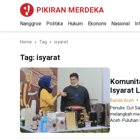
PIKIRAN MERDEKA
Nanggroe
Politika
Hukum
Ekonomi
Nasional
In
Home
Tag
isyarat
Tag:
isyarat
Komunita
Isyarat 
Banda Aceh
Penulis: Cut S
melangkah mem
Aceh. Puluhan s