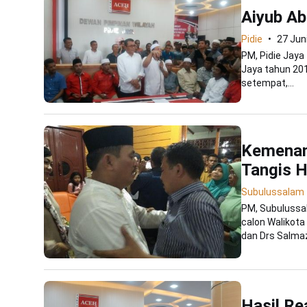
Aiyub Ab
Pidie
27 Jun
PM, Pidie Jaya
Jaya tahun 201
setempat,...
Kemenan
Tangis H
Subulussalam
PM, Subulussa
calon Walikota
dan Drs Salmaz
Hasil Re