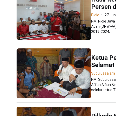
Persen d
Pidie
27 Jun
PM, Pidie Jaya
Aceh (DPW-PA) 
2019-2024,...
Ketua P
Selamat
Subulussalam
PM, Subulussa
Affan Alfian 
selaku ketua Ti
Pilkada 