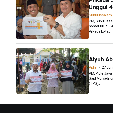
Unggul 4
Subulussalam
PM, Subulussa
nomor urut 5, 
Pilkada kota...
Aiyub A
Pidie
27 Jun
PM, Pidie Jaya
Said Mulyadi,
(TPS)...