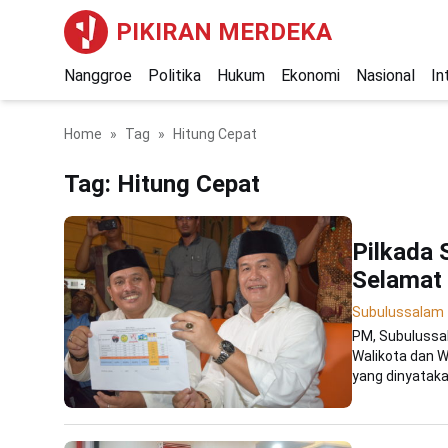
PIKIRAN MERDEKA
Nanggroe
Politika
Hukum
Ekonomi
Nasional
In
Home
Tag
Hitung Cepat
Tag:
Hitung Cepat
Pilkada
Selamat
Subulussalam
PM, Subulussa
Walikota dan W
yang dinyatakan