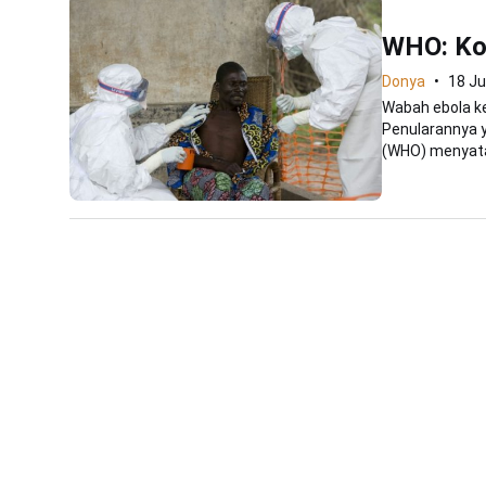
WHO: Ko
Donya
18 Ju
Wabah ebola k
Penularannya 
(WHO) menyata