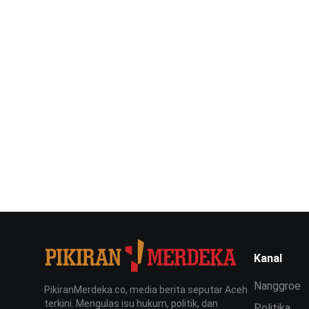
Kanal
Nanggroe
PikiranMerdeka.co, media berita seputar Aceh
terkini. Mengulas isu hukum, politik, dan
Politika