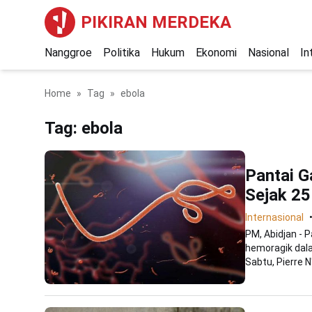
PIKIRAN MERDEKA
Nanggroe
Politika
Hukum
Ekonomi
Nasional
In
Home
Tag
ebola
Tag:
ebola
Pantai G
Sejak 25
Internasional
PM, Abidjan - 
hemoragik dala
Sabtu, Pierre N'