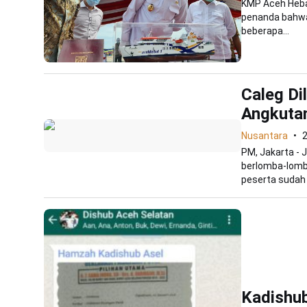
KMP Aceh Hebat
penanda bahwa 
beberapa...
Caleg Di
Angkut
Nusantara
PM, Jakarta -
berlomba-lomba
peserta sudah 
Kadishub