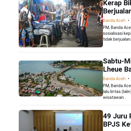
Kerap Bi
Berjuala
Banda Aceh
PM, Banda Ace
sosialisasi ke
tidak berjualan.
Sabtu-Mi
Lheue Ba
Banda Aceh
PM, Banda Ace
lalu lintas (la
wisatawan...
49 Juru 
BPJS Ke