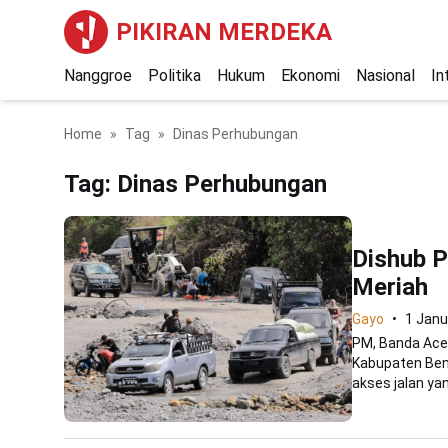
PIKIRAN MERDEKA
Nanggroe
Politika
Hukum
Ekonomi
Nasional
In
Home
Tag
Dinas Perhubungan
Tag:
Dinas Perhubungan
Dishub P
Meriah
Gayo
1 Janu
PM, Banda Ace
Kabupaten Bene
akses jalan yan