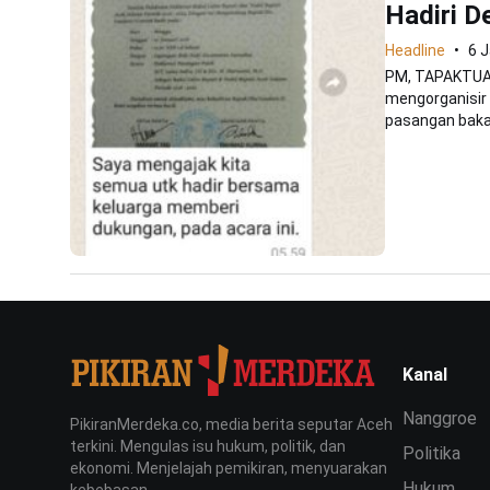
Hadiri D
Headline
6 
PM, TAPAKTUAN
mengorganisir 
pasangan bakal
Kanal
Nanggroe
PikiranMerdeka.co, media berita seputar Aceh
terkini. Mengulas isu hukum, politik, dan
Politika
ekonomi. Menjelajah pemikiran, menyuarakan
Hukum