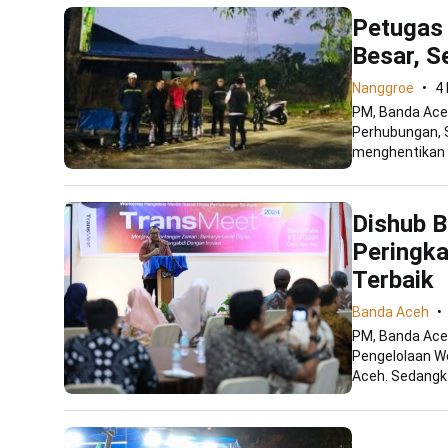
Petugas 
Besar, 
Nanggroe
4
PM, Banda Aceh
Perhubungan, 
menghentikan ak
Dishub B
Peringka
Terbaik
Banda Aceh
PM, Banda Ace
Pengelolaan W
Aceh. Sedangka