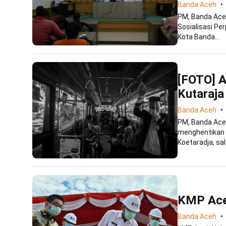
Banda Aceh
PM, Banda Ace
Sosialisasi Per
Kota Banda...
[FOTO] 
Kutaraja
Banda Aceh
PM, Banda Ace
menghentikan 
Koetaradja, sal
KMP Ace
Banda Aceh