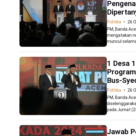
Pengenal
Diperta
Politika
26 
PM, Banda Aceh
mengatakan net
muncul selama.
1 Desa 1
Program 
Bus-Syec
Politika
26 
PM, Banda Ace
diselenggaraka
pada Jumat (25
Jawab P