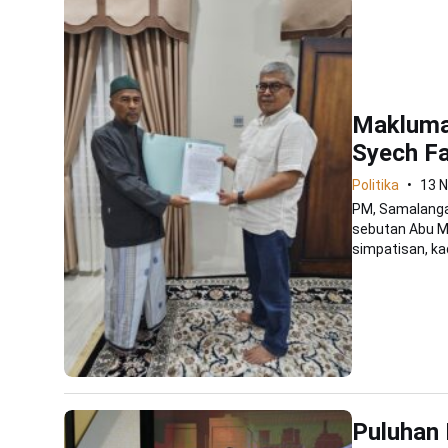
Makluma
Syech Fa
Politika
13 
PM, Samalanga 
sebutan Abu M
simpatisan, kad
Puluhan