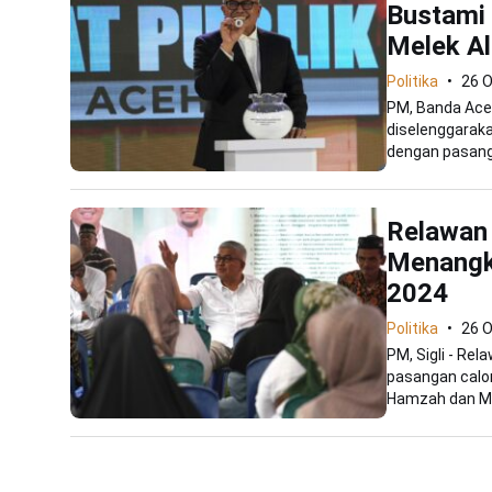
Bustami
Melek Al
Politika
26 
PM, Banda Ace
diselenggarak
dengan pasang
Relawan 
Menangka
2024
Politika
26 
PM, Sigli - R
pasangan calon
Hamzah dan M. 