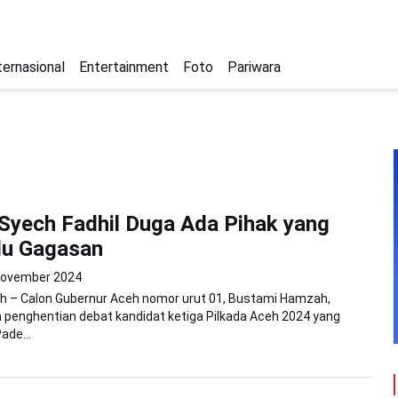
ternasional
Entertainment
Foto
Pariwara
yech Fadhil Duga Ada Pihak yang
du Gagasan
November 2024
h – Calon Gubernur Aceh nomor urut 01, Bustami Hamzah,
penghentian debat kandidat ketiga Pilkada Aceh 2024 yang
ade...