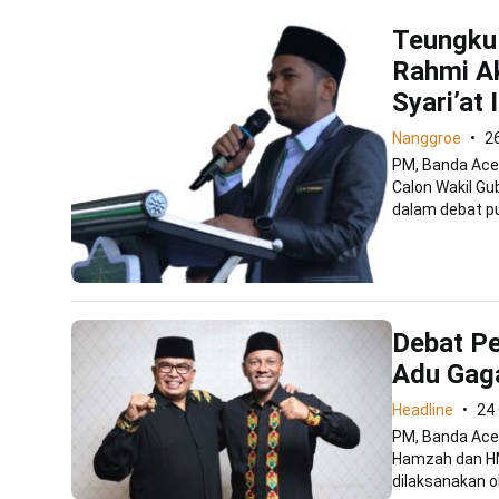
Teungku 
Rahmi A
Syari’at 
Nanggroe
2
PM, Banda Ace
Calon Wakil Gu
dalam debat pub
Debat Pe
Adu Gag
Headline
24
PM, Banda Aceh
Hamzah dan HM
dilaksanakan ol