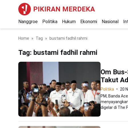
PIKIRAN MERDEKA
Nanggroe
Politika
Hukum
Ekonomi
Nasional
In
Home
Tag
bustami fadhil rahmi
Tag:
bustami fadhil rahmi
Om Bus-S
Takut A
Politika
20 
PM, Banda Ace
menyayangkan 
digelar di The P