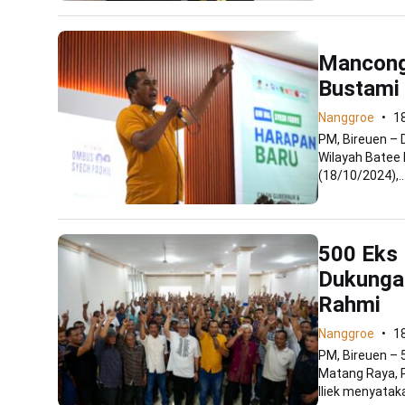
Mancong
Bustami 
Nanggroe
1
PM, Bireuen –
Wilayah Batee 
(18/10/2024),..
500 Eks 
Dukunga
Rahmi
Nanggroe
1
PM, Bireuen – 
Matang Raya, 
Iliek menyataka