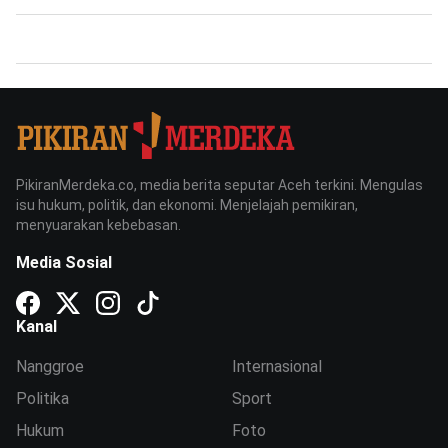
PikiranMerdeka.co, media berita seputar Aceh terkini. Mengulas
isu hukum, politik, dan ekonomi. Menjelajah pemikiran,
menyuarakan kebebasan.
Media Sosial
Kanal
Nanggroe
Internasional
Politika
Sport
Hukum
Foto