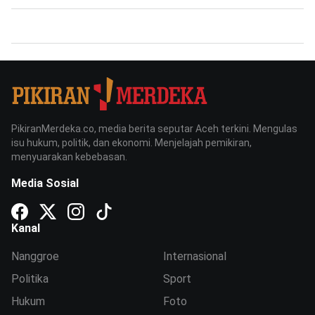
PikiranMerdeka.co, media berita seputar Aceh terkini. Mengulas
isu hukum, politik, dan ekonomi. Menjelajah pemikiran,
menyuarakan kebebasan.
Media Sosial
Kanal
Nanggroe
Internasional
Politika
Sport
Hukum
Foto