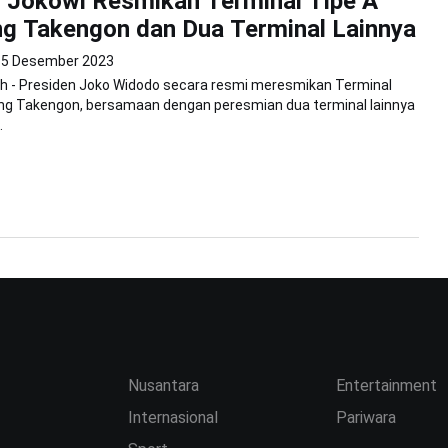
 Jokowi Resmikan Terminal Tipe A
ng Takengon dan Dua Terminal Lainnya
15 Desember 2023
h - Presiden Joko Widodo secara resmi meresmikan Terminal
ang Takengon, bersamaan dengan peresmian dua terminal lainnya
.
Nusantara
Entertainment
Internasional
Pariwara