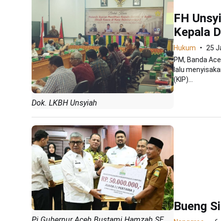
FH Unsyi
Kepala D
Hukum
25 J
PM, Banda Aceh
lalu menyisaka
(KIP)...
Dok. LKBH Unsyiah
Bueng S
Pj Gubernur Aceh Bustami Hamzah SE