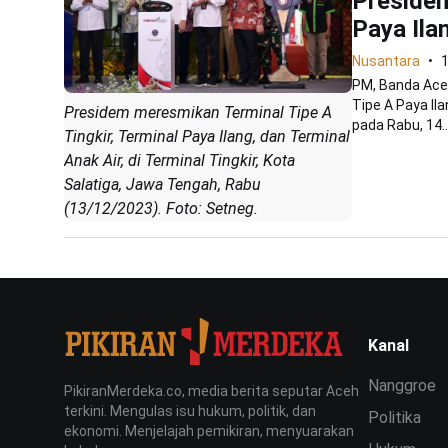
Presiden
Paya Ila
Nusantara
PM, Banda Ace
Tipe A Paya Il
Presidem meresmikan Terminal Tipe A
pada Rabu, 14..
Tingkir, Terminal Paya Ilang, dan Terminal
Anak Air, di Terminal Tingkir, Kota
Salatiga, Jawa Tengah, Rabu
(13/12/2023). Foto: Setneg.
Kanal
Nanggroe
PikiranMerdeka.co, media berita seputar Aceh
terkini. Mengulas isu hukum, politik, dan
Politika
ekonomi. Menjelajah pemikiran, menyuarakan