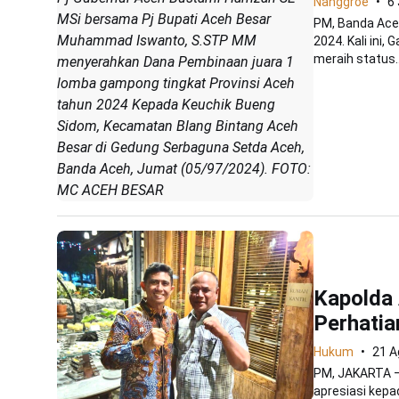
Nanggroe
6 
MSi bersama Pj Bupati Aceh Besar
PM, Banda Ace
Muhammad Iswanto, S.STP MM
2024. Kali ini
meraih status..
menyerahkan Dana Pembinaan juara 1
lomba gampong tingkat Provinsi Aceh
tahun 2024 Kepada Keuchik Bueng
Sidom, Kecamatan Blang Bintang Aceh
Besar di Gedung Serbaguna Setda Aceh,
Banda Aceh, Jumat (05/97/2024). FOTO:
MC ACEH BESAR
Kapolda 
Perhatia
Hukum
21 A
PM, JAKARTA –
apresiasi kepa