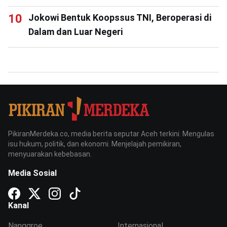
Jokowi Bentuk Koopssus TNI, Beroperasi di
Dalam dan Luar Negeri
PikiranMerdeka.co, media berita seputar Aceh terkini. Mengulas
isu hukum, politik, dan ekonomi. Menjelajah pemikiran,
menyuarakan kebebasan.
Media Sosial
Kanal
Nanggroe
Internasional