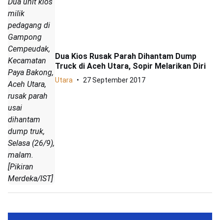
Dua unit kios
milik
pedagang di
Gampong
Cempeudak,
Dua Kios Rusak Parah Dihantam Dump
Kecamatan
Truck di Aceh Utara, Sopir Melarikan Diri
Paya Bakong,
Utara
27 September 2017
Aceh Utara,
rusak parah
usai
dihantam
dump truk,
Selasa (26/9),
malam.
[Pikiran
Merdeka/IST]