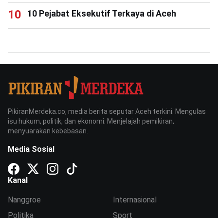
10 Pejabat Eksekutif Terkaya di Aceh
PikiranMerdeka.co, media berita seputar Aceh terkini. Mengulas
isu hukum, politik, dan ekonomi. Menjelajah pemikiran,
menyuarakan kebebasan.
Media Sosial
Kanal
Nanggroe
Internasional
Politika
Sport