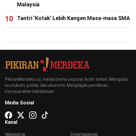
Malaysia
Tantri ‘Kotak’ Lebih Kangen Masa-masa SMA
PikiranMerdeka.co, media berita seputar Aceh terkini. Mengulas
isu hukum, politik, dan ekonomi. Menjelajah pemikiran,
menyuarakan kebebasan.
Media Sosial
Kanal
Nanggroe
Internasional