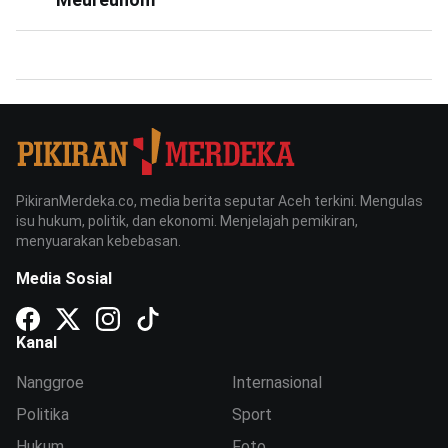
PikiranMerdeka.co, media berita seputar Aceh terkini. Mengulas
isu hukum, politik, dan ekonomi. Menjelajah pemikiran,
menyuarakan kebebasan.
Media Sosial
Kanal
Nanggroe
Internasional
Politika
Sport
Hukum
Foto