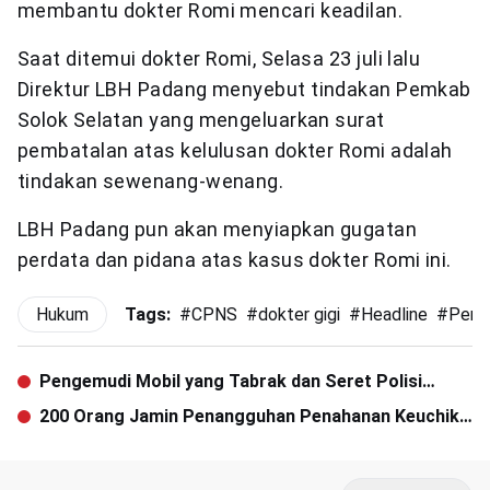
membantu dokter Romi mencari keadilan.
Saat ditemui dokter Romi, Selasa 23 juli lalu
Direktur LBH Padang menyebut tindakan Pemkab
Solok Selatan yang mengeluarkan surat
pembatalan atas kelulusan dokter Romi adalah
tindakan sewenang-wenang.
LBH Padang pun akan menyiapkan gugatan
perdata dan pidana atas kasus dokter Romi ini.
Hukum
Tags:
#
CPNS
#
dokter gigi
#
Headline
#
Penya
Pengemudi Mobil yang Tabrak dan Seret Polisi
Merupakan Mahasiswa S2
200 Orang Jamin Penangguhan Penahanan Keuchik
Meunasah Rayeuk