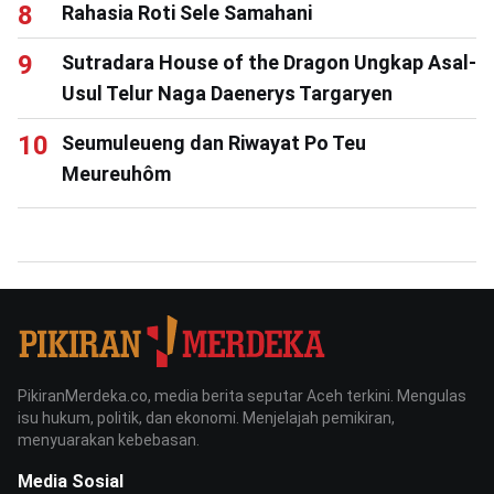
Rahasia Roti Sele Samahani
Sutradara House of the Dragon Ungkap Asal-
Usul Telur Naga Daenerys Targaryen
Seumuleueng dan Riwayat Po Teu
Meureuhôm
PikiranMerdeka.co, media berita seputar Aceh terkini. Mengulas
isu hukum, politik, dan ekonomi. Menjelajah pemikiran,
menyuarakan kebebasan.
Media Sosial