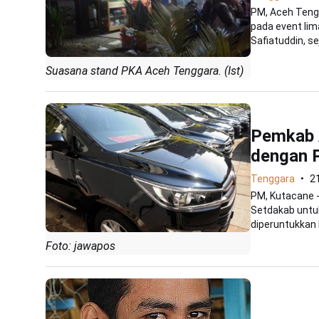
PM, Aceh Teng
pada event li
Safiatuddin, sej
Suasana stand PKA Aceh Tenggara. (Ist)
Pemkab A
dengan 
Tenggara
2
PM, Kutacane 
Setdakab untuk
diperuntukkan b
Foto: jawapos