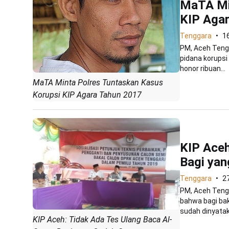
MaTA Mi
KIP Aga
Tenggara
16
PM, Aceh Tengg
pidana korupsi
honor ribuan...
MaTA Minta Polres Tuntaskan Kasus
Korupsi KIP Agara Tahun 2017
KIP Aceh
Bagi yan
Tenggara
27
PM, Aceh Teng
bahwa bagi bak
sudah dinyatak
KIP Aceh: Tidak Ada Tes Ulang Baca Al-