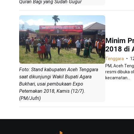
Quran Bagi yang Sudah Gugur
Minim P
2018 di 
Tenggara
12
PM, Aceh Tengg
Foto: Stand kabupaten Aceh Tenggara
resmi dibuka o
saat dikunjungi Wakil Bupati Agara
kecamatan...
Bukhari, usai pembukaan Expo
Peternakan 2018, Kamis (12/7).
(PM/Jufri)