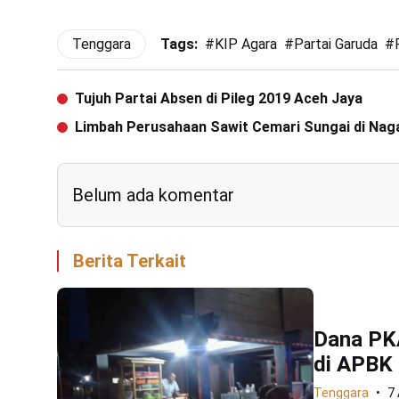
Tenggara
Tags:
#
KIP Agara
#
Partai Garuda
#
Tujuh Partai Absen di Pileg 2019 Aceh Jaya
Limbah Perusahaan Sawit Cemari Sungai di Nag
Belum ada komentar
Berita Terkait
Dana PK
di APBK
Tenggara
7