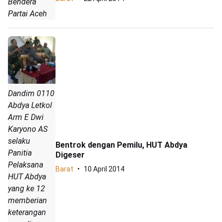
Bendera
Partai Aceh
Dandim 0110
Abdya Letkol
Arm E Dwi
Karyono AS
selaku
Bentrok dengan Pemilu, HUT Abdya
Panitia
Digeser
Pelaksana
Barat
10 April 2014
HUT Abdya
yang ke 12
memberian
keterangan