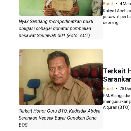
Barat
4 Mar
Rakyat Aceh p
pesawat pertam
Nyak Sandang memperlihatkan bukti
seorang...
obligasi sebagai donatur pembelian
pesawat Seulawah 001.(Foto: ACT)
Terkait 
Saranka
Barat
28 De
PM, Blangpidie
mengusulkan p
Alquran (BTQ)..
Terkait Honor Guru BTQ, Kadisdik Abdya
Sarankan Kepsek Bayar Gunakan Dana
BOS