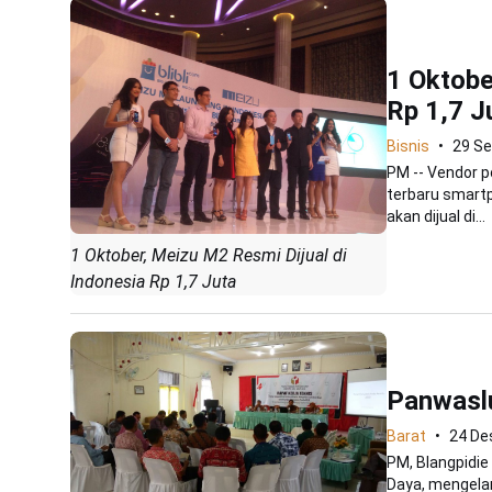
1 Oktobe
Rp 1,7 J
Bisnis
29 S
PM -- Vendor p
terbaru smartp
akan dijual di...
1 Oktober, Meizu M2 Resmi Dijual di
Indonesia Rp 1,7 Juta
Panwasl
Barat
24 De
PM, Blangpidie
Daya, mengelar 