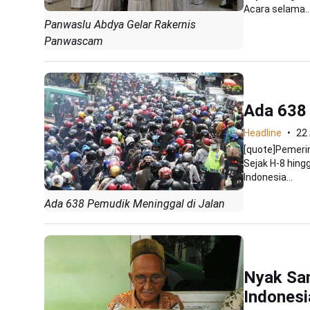
Acara selama..
Panwaslu Abdya Gelar Rakernis
Panwascam
Ada 638 
Headline
22
[quote]Pemeri
Sejak H-8 hingg
Indonesia...
Ada 638 Pemudik Meninggal di Jalan
Nyak Sa
Indonesi