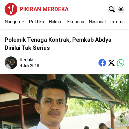
PIKIRAN MERDEKA
Nanggroe
Politika
Hukum
Ekonomi
Nasional
Internasi
Polemik Tenaga Kontrak, Pemkab Abdya
Dinilai Tak Serius
Redaksi
4 Juli 2018