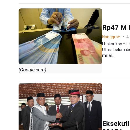
Rp47 M 
Nanggroe
4 
Lhoksukon – Le
Utara belum di
miliar...
(Google.com)
Eksekut