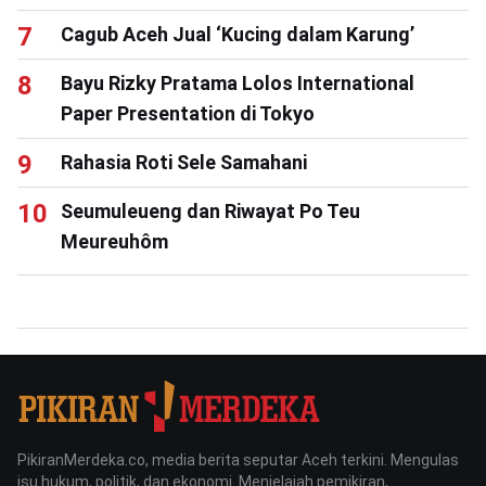
Cagub Aceh Jual ‘Kucing dalam Karung’
Bayu Rizky Pratama Lolos International
Paper Presentation di Tokyo
Rahasia Roti Sele Samahani
Seumuleueng dan Riwayat Po Teu
Meureuhôm
PikiranMerdeka.co, media berita seputar Aceh terkini. Mengulas
isu hukum, politik, dan ekonomi. Menjelajah pemikiran,