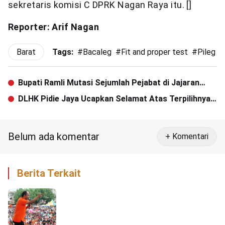
sekretaris komisi C DPRK Nagan Raya itu. []
Reporter: Arif Nagan
Barat
Tags:
#
Bacaleg
#
Fit and proper test
#
Pileg 2
Bupati Ramli Mutasi Sejumlah Pejabat di Jajaran
Pemkab Aceh Barat
DLHK Pidie Jaya Ucapkan Selamat Atas Terpilihnya
Aiyub Abbas – Said Mulyadi
Belum ada komentar
+ Komentari
Berita Terkait