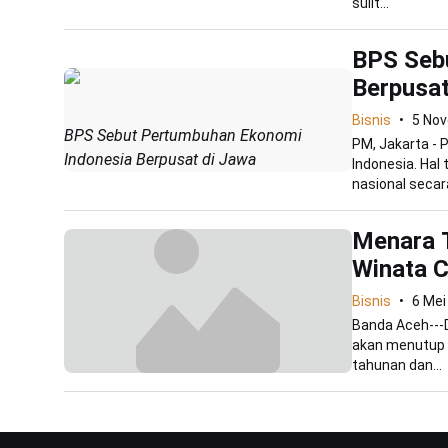
sulit...
BPS Seb
Berpusat
Bisnis
5 No
BPS Sebut Pertumbuhan Ekonomi
PM, Jakarta -
Indonesia Berpusat di Jawa
Indonesia. Hal 
nasional secara
Menara T
Winata C
Bisnis
6 Mei
Banda Aceh---D
akan menutup r
tahunan dan...