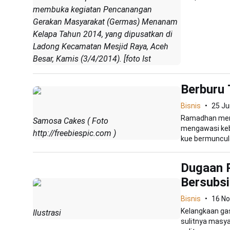
membuka kegiatan Pencanangan
Gerakan Masyarakat (Germas) Menanam
Kelapa Tahun 2014, yang dipusatkan di
Ladong Kecamatan Mesjid Raya, Aceh
Besar, Kamis (3/4/2014). [foto Ist
Berburu 
Bisnis
25 Ju
Ramadhan memb
Samosa Cakes ( Foto
mengawasi keber
http://freebiespic.com )
kue bermuncula
Dugaan P
Bersubsi
Bisnis
16 N
Kelangkaan gas 
Ilustrasi
sulitnya masya