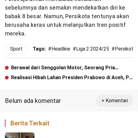
sebelumnya dan semakin mendekatkan diri ke
babak 8 besar. Namun, Persikota tentunya akan
berusaha keras untuk melanjutkan tren positif
mereka.
Sport
Tags:
#
Headline
#
Liga 2 2024/25
#
Persikota
Berawal dari Senggolan Motor, Seorang Pria
Ditikam Hingga Tewas
Realisasi Hibah Lahan Presiden Prabowo di Aceh, Pj
Gubernur Dampingi Menteri Kehutanan Tinjau CRU
Peusangan
Belum ada komentar
+ Komentari
Berita Terkait