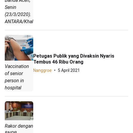
Banda Aceh,
Senin
(23/3/2020).
ANTARA/Khalis
Petugas Publik yang Divaksin Nyaris
Tembus 46 Ribu Orang
Vaccination
Nanggroe
5 April 2021
of senior
person in
hospital
Rakor dengan